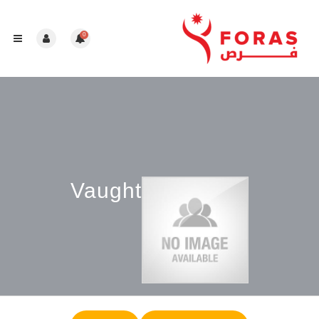
0
Vaught