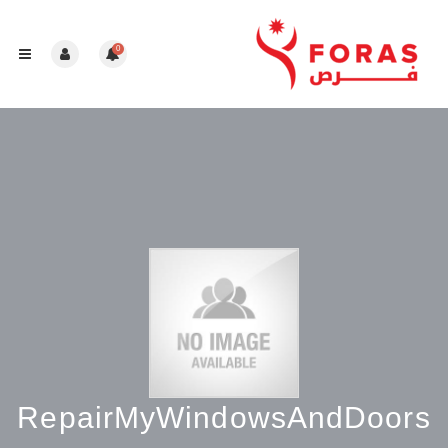
0
RepairMyWindowsAndDoors