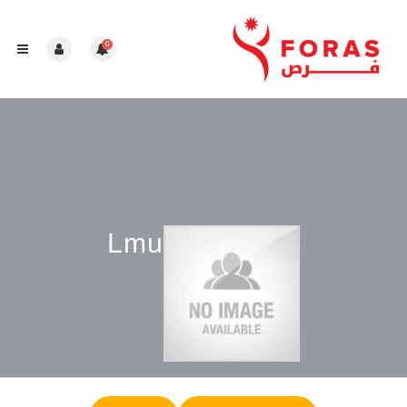
0
Lmu