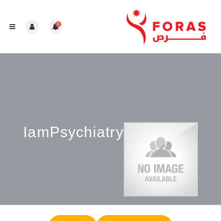
0
IamPsychiatry