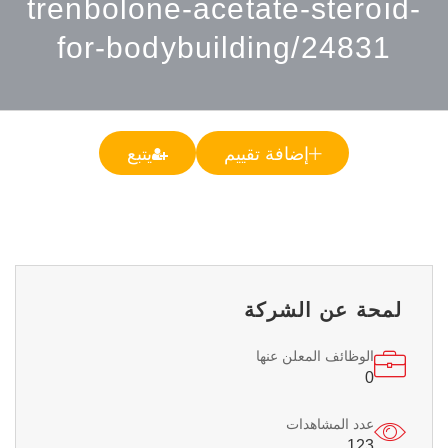
trenbolone-acetate-steroid-
for-bodybuilding/24831
إضافة تقييم
يتبع
لمحة عن الشركة
الوظائف المعلن عنها
0
عدد المشاهدات
123