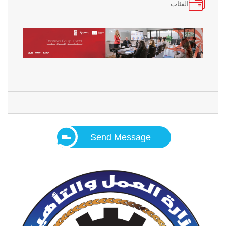
الفئات
Send Message