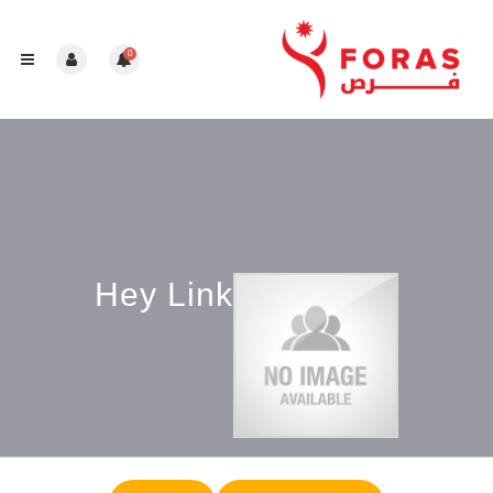
0
Hey Link