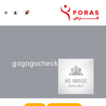
0
gogogocheck