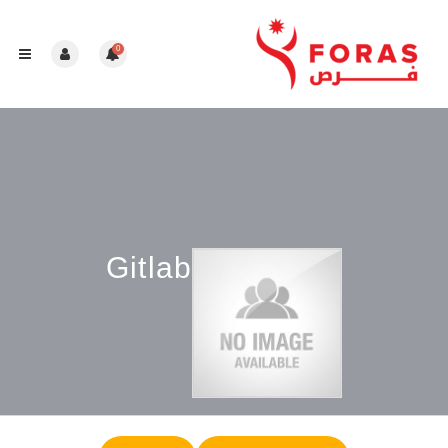
0
Gitlab