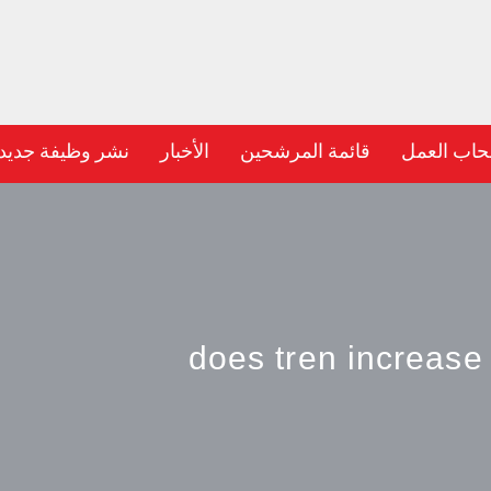
حاب العمل
قائمة المرشحين
الأخبار
نشر وظيفة جديد
does tren increase