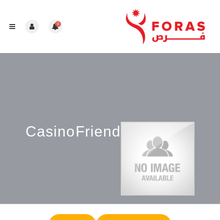
0
CasinoFriend