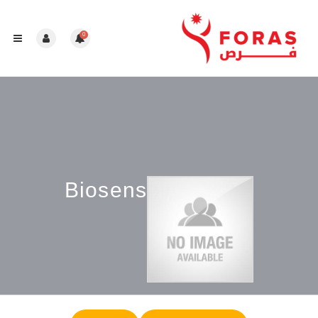
0
Biosens