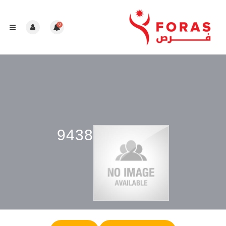
0
9438